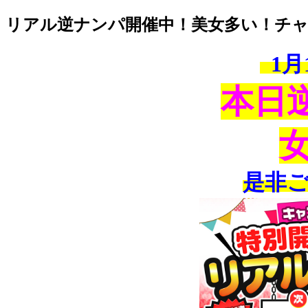
リアル逆ナンパ開催中！美女多い！チ
1
月
本日
女
是非ご